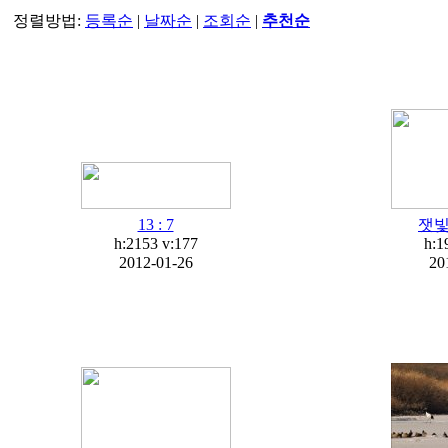
정렬방법:
등록순
|
날짜순
|
조회순
|
추천순
13 : 7
잿
h:2153
v:177
h:1
2012-01-26
20