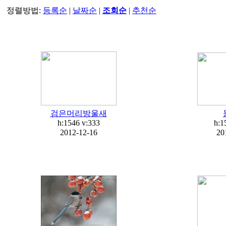
정렬방법:
등록순
|
날짜순
|
조회순
|
추천순
검은머리방울새
h:1546
v:333
h:1
2012-12-16
20