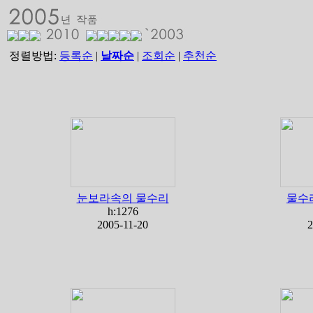
정렬방법:
등록순
|
날짜순
|
조회순
|
추천순
눈보라속의 물수리
물수
h:1276
2005-11-20
2