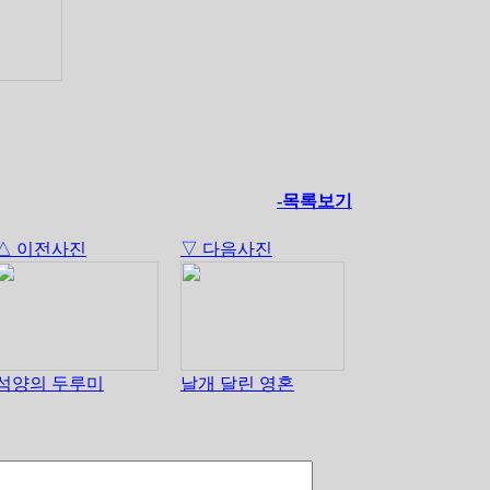
-목록보기
△ 이전사진
▽ 다음사진
석양의 두루미
날개 달린 영혼