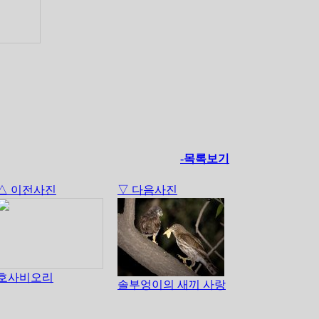
-목록보기
△ 이전사진
▽ 다음사진
호사비오리
솔부엉이의 새끼 사랑